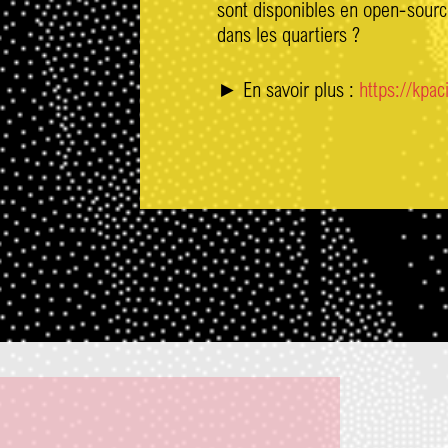
sont disponibles en open-source
dans les quartiers ?
► En savoir plus :
https://kpaci