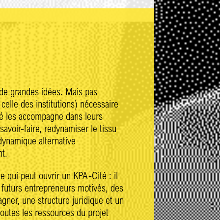
 de grandes idées. Mais pas
 celle des institutions) nécessaire
té les accompagne dans leurs
avoir-faire, redynamiser le tissu
dynamique alternative
t.
qui peut ouvrir un KPA-Cité : il
es futurs entrepreneurs motivés, des
ner, une structure juridique et un
toutes les ressources du projet