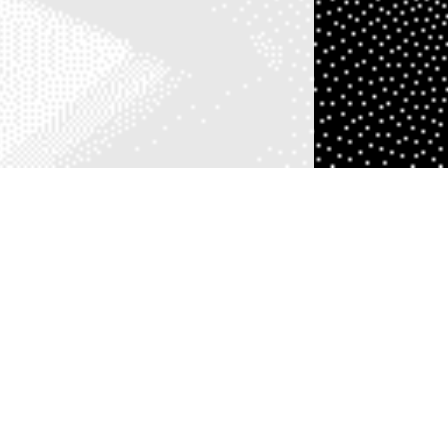
Comme dans tout commun, la
gouvernance de l’ANIS est
partagée. L’association est dirigée
par un collège de président-es
élu-es. Les décisions financières