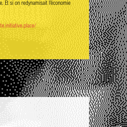
. Et si on redynamisait l’économie
te.initiative.place/