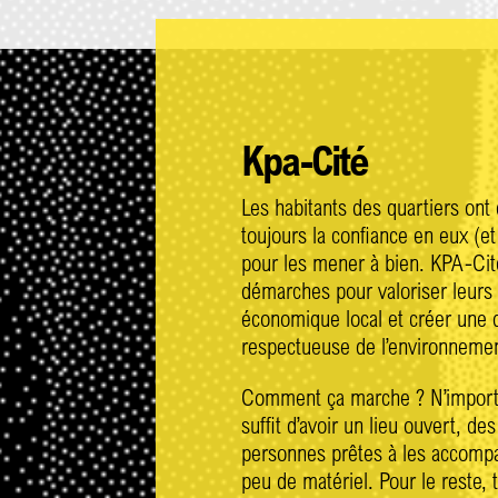
Kpa-Cité
Les habitants des quartiers ont
toujours la confiance en eux (et
pour les mener à bien. KPA-Ci
démarches pour valoriser leurs s
économique local et créer une 
respectueuse de l’environnemen
Comment ça marche ? N’importe 
suffit d’avoir un lieu ouvert, d
personnes prêtes à les accompag
peu de matériel. Pour le reste, 