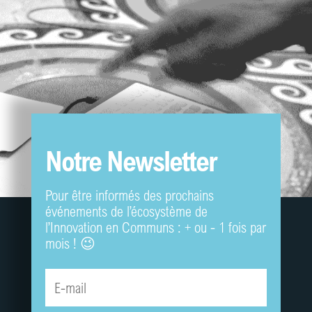
Notre Newsletter
Pour être informés des prochains
événements de l’écosystème de
l’Innovation en Communs : + ou - 1 fois par
mois ! 😉