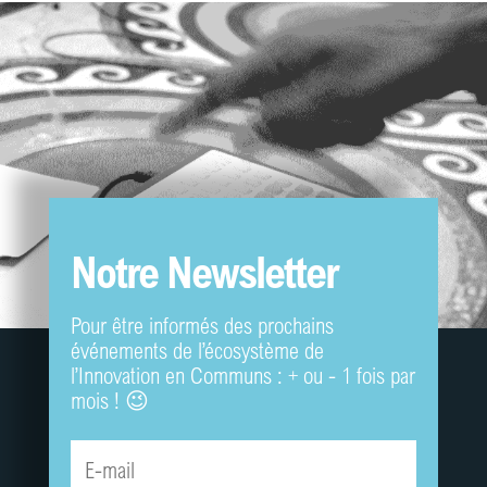
Notre Newsletter
Pour être informés des prochains
événements de l’écosystème de
l’Innovation en Communs : + ou - 1 fois par
mois ! 😉