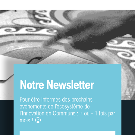
Notre Newsletter
Pour être informés des prochains
événements de l’écosystème de
l’Innovation en Communs : + ou - 1 fois par
mois ! 😉