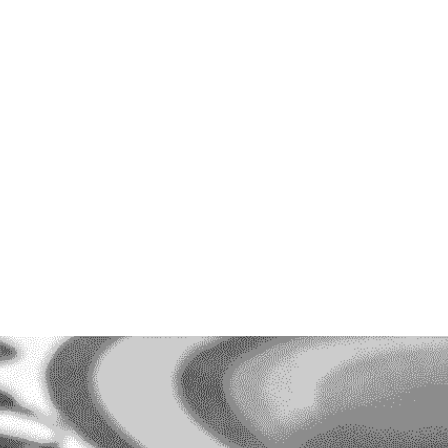
ible ? Scroller à longueur de journée ses comptes Facebook, TikTok,
a détente ou l'acte complusif. Quand est-on vraiment accro ? Quelles.