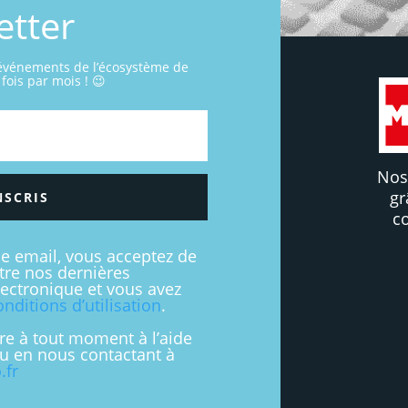
etter
 événements de l’écosystème de
fois par mois ! 😉
Nos
gr
NSCRIS
c
se email, vous acceptez de
stre nos dernières
lectronique et vous avez
onditions d’utilisation
.
re à tout moment à l’aide
ou en nous contactant à
.fr