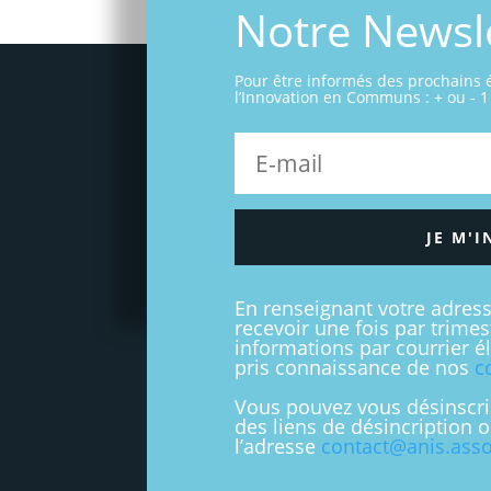
Notre Newsl
Pour être informés des prochains
l’Innovation en Communs : + ou - 1 
JE M'I
En renseignant votre adres
recevoir une fois par trime
informations par courrier é
pris connaissance de nos
c
Vous pouvez vous désinscri
des liens de désincription 
l’adresse
contact@anis.asso