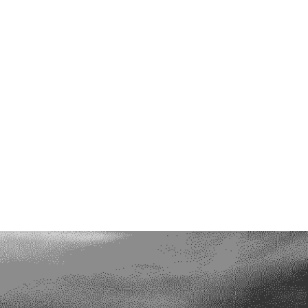
 Instagram ou Twitter est-ce grave ? Quelle
..