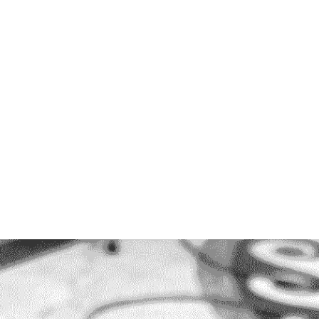
Être accro aux réseaux sociaux, est-ce poss
est la frontière entre la simple curiosité, l