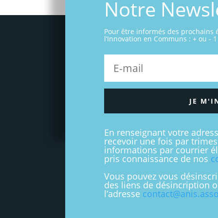
Notre Newsl
Pour être informés des prochains
l’Innovation en Communs : + ou - 1 
JE M'I
En renseignant votre adres
recevoir une fois par trime
informations par courrier é
pris connaissance de nos
c
Vous pouvez vous désinscri
des liens de désincription 
l’adresse
contact@anis.asso