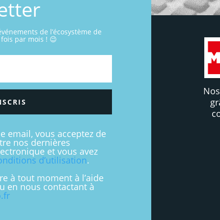
etter
 événements de l’écosystème de
fois par mois ! 😉
Nos
gr
NSCRIS
c
se email, vous acceptez de
stre nos dernières
lectronique et vous avez
onditions d’utilisation
.
re à tout moment à l’aide
ou en nous contactant à
.fr