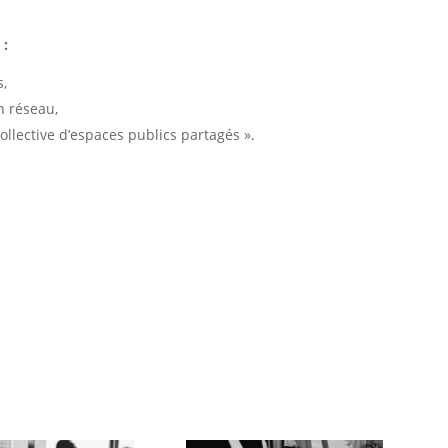
 :
s,
n réseau,
ollective d’espaces publics partagés ».